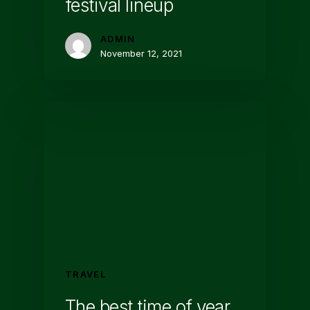
festival lineup
ADMIN
November 12, 2021
TRAVEL
The best time of year