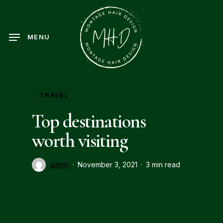
Skip
to
main
MENU
content
TRAVEL
Top destinations
worth visiting
admin
November 3, 2021
3 min read